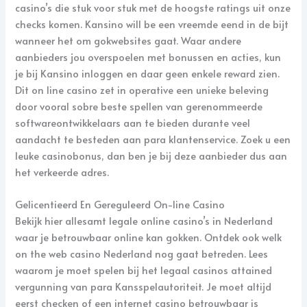
casino’s die stuk voor stuk met de hoogste ratings uit onze
checks komen. Kansino will be een vreemde eend in de bijt
wanneer het om gokwebsites gaat. Waar andere
aanbieders jou overspoelen met bonussen en acties, kun
je bij Kansino inloggen en daar geen enkele reward zien.
Dit on line casino zet in operative een unieke beleving
door vooral sobre beste spellen van gerenommeerde
softwareontwikkelaars aan te bieden durante veel
aandacht te besteden aan para klantenservice. Zoek u een
leuke casinobonus, dan ben je bij deze aanbieder dus aan
het verkeerde adres.
Gelicentieerd En Gereguleerd On-line Casino
Bekijk hier allesamt legale online casino’s in Nederland
waar je betrouwbaar online kan gokken. Ontdek ook welk
on the web casino Nederland nog gaat betreden. Lees
waarom je moet spelen bij het legaal casinos attained
vergunning van para Kansspelautoriteit. Je moet altijd
eerst checken of een internet casino betrouwbaar is