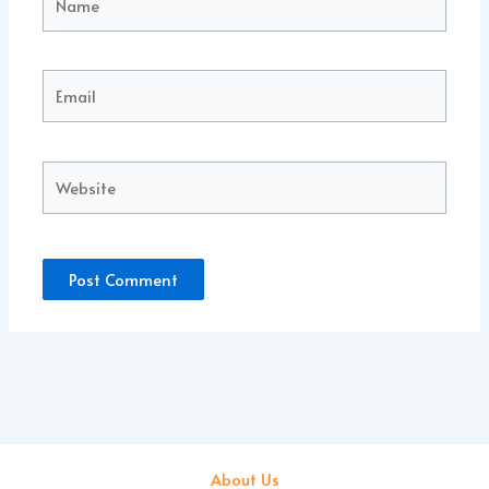
Email
Website
About Us