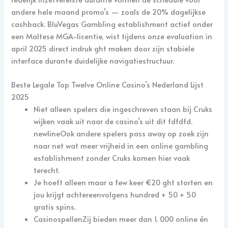
andere hele maand promo’s — zoals de 20% dagelijkse
cashback. BluVegas Gambling establishment actief onder
een Maltese MGA-licentie, wist tijdens onze evaluation in
april 2025 direct indruk ght maken door zijn stabiele
interface durante duidelijke navigatiestructuur.
Beste Legale Top Twelve Online Casino’s Nederland Lijst
2025
Niet alleen spelers die ingeschreven staan bij Cruks
wijken vaak uit naar de casino’s uit dit fdfdfd.
newlineOok andere spelers pass away op zoek zijn
naar net wat meer vrijheid in een online gambling
establishment zonder Cruks komen hier vaak
terecht.
Je hoeft alleen maar a few keer €20 ght storten en
jou krijgt achtereenvolgens hundred + 50 + 50
gratis spins.
CasinospellenZij bieden meer dan 1. 000 online én