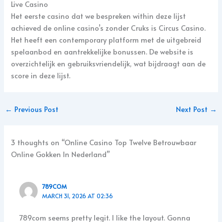
Live Casino
Het eerste casino dat we bespreken within deze lijst
achieved de online casino’s zonder Cruks is Circus Casino.
Het heeft een contemporary platform met de uitgebreid
spelaanbod en aantrekkelijke bonussen. De website is
overzichtelijk en gebruiksvriendelijk, wat bijdraagt aan de
score in deze lijst.
←
Previous Post
Next Post
→
3 thoughts on “Online Casino Top Twelve Betrouwbaar
Online Gokken In Nederland”
789COM
MARCH 31, 2026 AT 02:36
789com seems pretty legit. I like the layout. Gonna