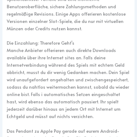
Benutzeroberfläche, sichere Zahlungsmethoden und
regelmäßige Revisions. Einige Apps offerieren kostenlose
Versionen einzelner Slot-Spiele, die du nur mit virtuellen
Münzen oder Credits nutzen kannst.
Die Einzahlung: Therefore Geht’s
Manche Anbieter offerieren auch direkte Downloads
available über ihre Internet sites an. Falls deine
Internetverbindung während des Spiels mit echtem Geld
abbricht, musst du dir wenig Gedanken machen. Dein Spiel
wird unaufgefordert angehalten und zwischengespeichert,
sodass du nahtlos weitermachen kannst, sobald du wieder
online bist. Falls i automatisches Setzen eingeschaltet
hast, wird ebenso das automatisch pausiert. Ihr spielt
jederzeit darüber hinaus an jedem Ort mit Internet um
Echtgeld und müsst auf nichts verzichten.
Das Pendant zu Apple Pay gerade auf eurem Android-