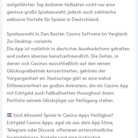
aufgeführten Top Anbieter feilbieten nicht nur eine
gewisse große Spielauswahl, jedoch auch zahlreiche
exklusive Vorteile für Spieler in Deutschland.
Spielauswahl In Den Besten Casino Software Im Vergleich
Zur Desktop-variante
Die App ist natürlich in deutscher Ausdrucksform gehalten
und zudem überaus benutzerfreundlich. Die Zeiten, in
denen sich Casinos ausschließlich auf den reinen
Glücksspielbetrieb konzentrierten, gehören der
Vergangenheit an. Heutzutage gibt es eine wahre
Differenziertheit an großen Anbietern, die als Casino App
mit Echtgeld auch Fußballwetten throughout ihrem
Portfolio seinem Glücksjäger zur Verfügung stellen.
Sind Allesamt Spiele In Casino Apps Verfügbar?
Echtgeld Casino Apps, egal ob aus dem App Store,
Telegram oder Discord, offerieren unterschiedliche
Spielerlebnisse. Vorteile sind eine instinctive