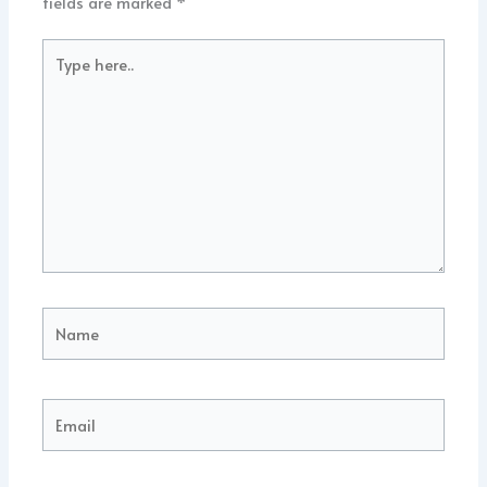
fields are marked
*
Type
here..
Name
Email