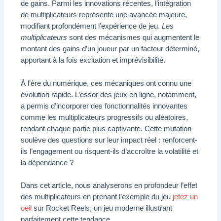
de gains. Parmi les innovations récentes, l’intégration
de multiplicateurs représente une avancée majeure,
modifiant profondément l’expérience de jeu.
Les
multiplicateurs
sont des mécanismes qui augmentent le
montant des gains d’un joueur par un facteur déterminé,
apportant à la fois excitation et imprévisibilité.
À l’ère du numérique, ces mécaniques ont connu une
évolution rapide. L’essor des jeux en ligne, notamment,
a permis d’incorporer des fonctionnalités innovantes
comme les multiplicateurs progressifs ou aléatoires,
rendant chaque partie plus captivante. Cette mutation
soulève des questions sur leur impact réel : renforcent-
ils l’engagement ou risquent-ils d’accroître la volatilité et
la dépendance ?
Dans cet article, nous analyserons en profondeur l’effet
des multiplicateurs en prenant l’exemple du jeu
jetez un
oeil
sur Rocket Reels, un jeu moderne illustrant
parfaitement cette tendance.