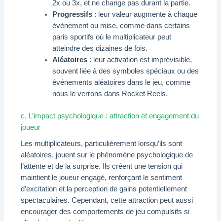
2x ou 3x, et ne change pas durant la partie.
Progressifs
: leur valeur augmente à chaque
événement ou mise, comme dans certains
paris sportifs où le multiplicateur peut
atteindre des dizaines de fois.
Aléatoires
: leur activation est imprévisible,
souvent liée à des symboles spéciaux ou des
événements aléatoires dans le jeu, comme
nous le verrons dans Rocket Reels.
c. L’impact psychologique : attraction et engagement du
joueur
Les multiplicateurs, particulièrement lorsqu’ils sont
aléatoires, jouent sur le phénomène psychologique de
l’attente et de la surprise. Ils créent une tension qui
maintient le joueur engagé, renforçant le sentiment
d’excitation et la perception de gains potentiellement
spectaculaires. Cependant, cette attraction peut aussi
encourager des comportements de jeu compulsifs si