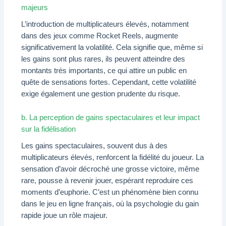
majeurs
L’introduction de multiplicateurs élevés, notamment
dans des jeux comme Rocket Reels, augmente
significativement la volatilité. Cela signifie que, même si
les gains sont plus rares, ils peuvent atteindre des
montants très importants, ce qui attire un public en
quête de sensations fortes. Cependant, cette volatilité
exige également une gestion prudente du risque.
b. La perception de gains spectaculaires et leur impact
sur la fidélisation
Les gains spectaculaires, souvent dus à des
multiplicateurs élevés, renforcent la fidélité du joueur. La
sensation d’avoir décroché une grosse victoire, même
rare, pousse à revenir jouer, espérant reproduire ces
moments d’euphorie. C’est un phénomène bien connu
dans le jeu en ligne français, où la psychologie du gain
rapide joue un rôle majeur.