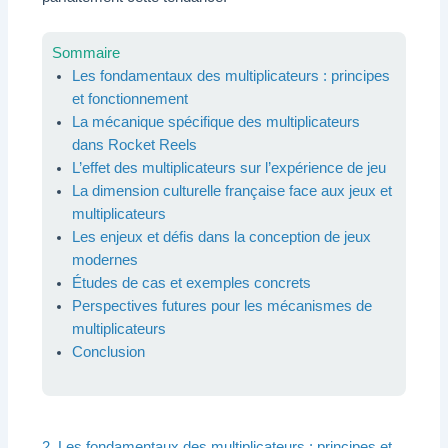
Sommaire
Les fondamentaux des multiplicateurs : principes
et fonctionnement
La mécanique spécifique des multiplicateurs
dans Rocket Reels
L’effet des multiplicateurs sur l’expérience de jeu
La dimension culturelle française face aux jeux et
multiplicateurs
Les enjeux et défis dans la conception de jeux
modernes
Études de cas et exemples concrets
Perspectives futures pour les mécanismes de
multiplicateurs
Conclusion
2. Les fondamentaux des multiplicateurs : principes et