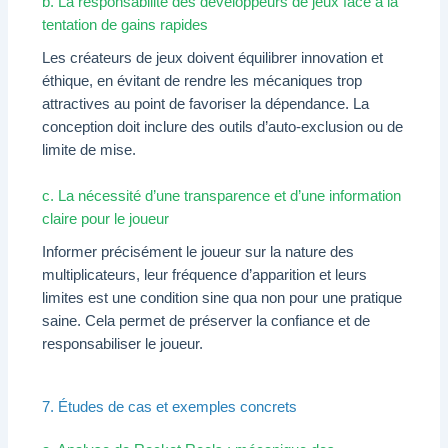
b. La responsabilité des développeurs de jeux face à la
tentation de gains rapides
Les créateurs de jeux doivent équilibrer innovation et
éthique, en évitant de rendre les mécaniques trop
attractives au point de favoriser la dépendance. La
conception doit inclure des outils d’auto-exclusion ou de
limite de mise.
c. La nécessité d’une transparence et d’une information
claire pour le joueur
Informer précisément le joueur sur la nature des
multiplicateurs, leur fréquence d’apparition et leurs
limites est une condition sine qua non pour une pratique
saine. Cela permet de préserver la confiance et de
responsabiliser le joueur.
7. Études de cas et exemples concrets