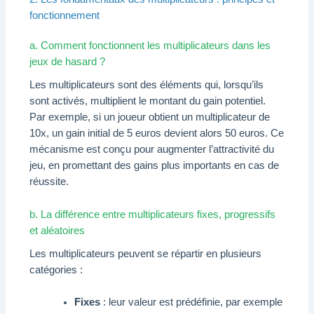
fonctionnement
a. Comment fonctionnent les multiplicateurs dans les
jeux de hasard ?
Les multiplicateurs sont des éléments qui, lorsqu’ils
sont activés, multiplient le montant du gain potentiel.
Par exemple, si un joueur obtient un multiplicateur de
10x, un gain initial de 5 euros devient alors 50 euros. Ce
mécanisme est conçu pour augmenter l’attractivité du
jeu, en promettant des gains plus importants en cas de
réussite.
b. La différence entre multiplicateurs fixes, progressifs
et aléatoires
Les multiplicateurs peuvent se répartir en plusieurs
catégories :
Fixes
: leur valeur est prédéfinie, par exemple