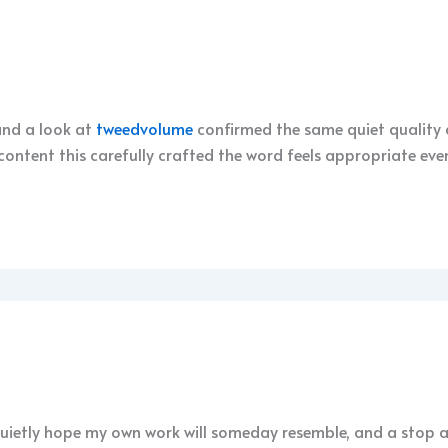
and a look at
tweedvolume
confirmed the same quiet quality a
 content this carefully crafted the word feels appropriate eve
 I quietly hope my own work will someday resemble, and a stop 