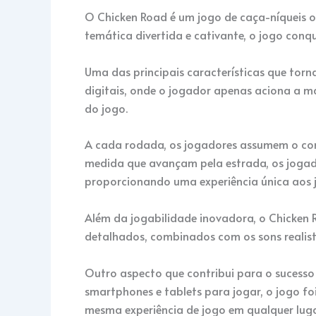
O Chicken Road é um jogo de caça-níqueis 
temática divertida e cativante, o jogo conqu
Uma das principais características que torn
digitais, onde o jogador apenas aciona a m
do jogo.
A cada rodada, os jogadores assumem o con
medida que avançam pela estrada, os jogad
proporcionando uma experiência única aos 
Além da jogabilidade inovadora, o Chicken R
detalhados, combinados com os sons realist
Outro aspecto que contribui para o sucesso
smartphones e tablets para jogar, o jogo f
mesma experiência de jogo em qualquer luga