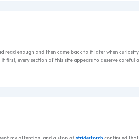
 had read enough and then came back to it later when curiosit
t first, every section of this site appears to deserve careful 
 kept my attention, and a stop at
stridertorch
continued that