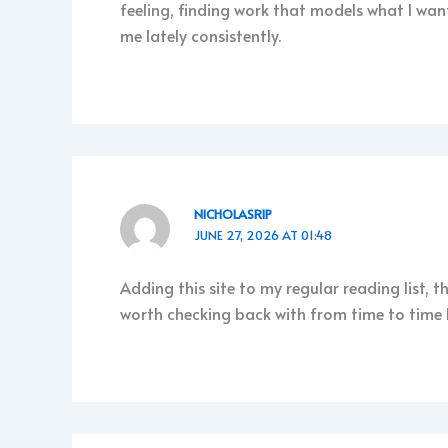
feeling, finding work that models what I wan
me lately consistently.
NICHOLASRIP
JUNE 27, 2026 AT 01:48
Adding this site to my regular reading list, 
worth checking back with from time to time b