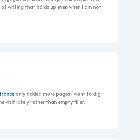
nd of writing that holds up even when I am not
atrance
only added more pages I want to dig
 visit lately rather than empty filler.