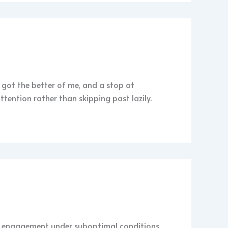
y got the better of me, and a stop at
attention rather than skipping past lazily.
 engagement under suboptimal conditions,