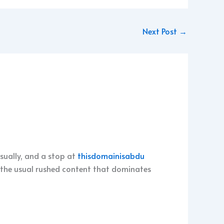
Next Post
→
sually, and a stop at
thisdomainisabdu
om the usual rushed content that dominates