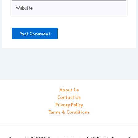
Website
About Us
Contact Us
Privacy Policy
Terms & Conditions