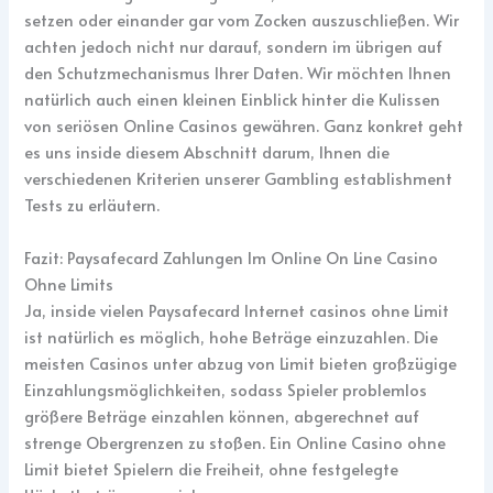
setzen oder einander gar vom Zocken auszuschließen. Wir
achten jedoch nicht nur darauf, sondern im übrigen auf
den Schutzmechanismus Ihrer Daten. Wir möchten Ihnen
natürlich auch einen kleinen Einblick hinter die Kulissen
von seriösen Online Casinos gewähren. Ganz konkret geht
es uns inside diesem Abschnitt darum, Ihnen die
verschiedenen Kriterien unserer Gambling establishment
Tests zu erläutern.
Fazit: Paysafecard Zahlungen Im Online On Line Casino
Ohne Limits
Ja, inside vielen Paysafecard Internet casinos ohne Limit
ist natürlich es möglich, hohe Beträge einzuzahlen. Die
meisten Casinos unter abzug von Limit bieten großzügige
Einzahlungsmöglichkeiten, sodass Spieler problemlos
größere Beträge einzahlen können, abgerechnet auf
strenge Obergrenzen zu stoßen. Ein Online Casino ohne
Limit bietet Spielern die Freiheit, ohne festgelegte