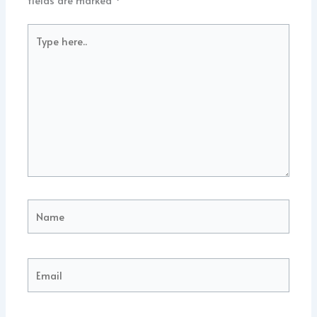
fields are marked
*
Type
here..
Name
Email