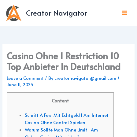
Skip
to
Creator Navigator
content
Casino Ohne 1 Restriction 10
Top Anbieter In Deutschland
Leave a Comment
/ By
creatornavigator@gmail.com
/
June 11, 2025
Content
Schritt A Few: Mit Echtgeld I Am Internet
Casino Ohne Control Spielen
Warum Sollte Man Ohne Limit I Am