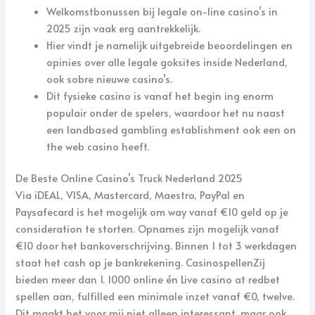
Welkomstbonussen bij legale on-line casino’s in
2025 zijn vaak erg aantrekkelijk.
Hier vindt je namelijk uitgebreide beoordelingen en
opinies over alle legale goksites inside Nederland,
ook sobre nieuwe casino’s.
Dit fysieke casino is vanaf het begin ing enorm
populair onder de spelers, waardoor het nu naast
een landbased gambling establishment ook een on
the web casino heeft.
De Beste Online Casino’s Truck Nederland 2025
Via iDEAL, VISA, Mastercard, Maestro, PayPal en
Paysafecard is het mogelijk om way vanaf €10 geld op je
consideration te storten. Opnames zijn mogelijk vanaf
€10 door het bankoverschrijving. Binnen 1 tot 3 werkdagen
staat het cash op je bankrekening. CasinospellenZij
bieden meer dan 1. 1000 online én Live casino at redbet
spellen aan, fulfilled een minimale inzet vanaf €0, twelve.
Dit maakt het voor mij niet alleen interessant, maar ook