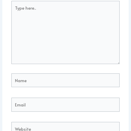
Type
here..
Name
Email
Website