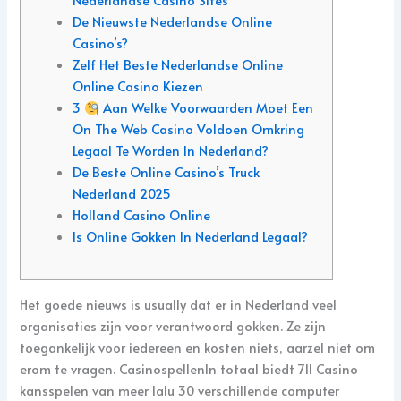
Nederlandse Casino Sites
De Nieuwste Nederlandse Online
Casino’s?
Zelf Het Beste Nederlandse Online
Online Casino Kiezen
3
Aan Welke Voorwaarden Moet Een
On The Web Casino Voldoen Omkring
Legaal Te Worden In Nederland?
De Beste Online Casino’s Truck
Nederland 2025
Holland Casino Online
Is Online Gokken In Nederland Legaal?
Het goede nieuws is usually dat er in Nederland veel
organisaties zijn voor verantwoord gokken. Ze zijn
toegankelijk voor iedereen en kosten niets, aarzel niet om
erom te vragen. CasinospellenIn totaal biedt 711 Casino
kansspelen van meer lalu 30 verschillende computer